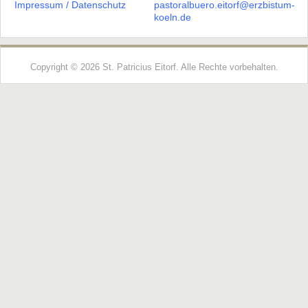
Impressum
/
Datenschutz
pastoralbuero.eitorf@erzbistum-
koeln.de
Copyright © 2026 St. Patricius Eitorf. Alle Rechte vorbehalten.