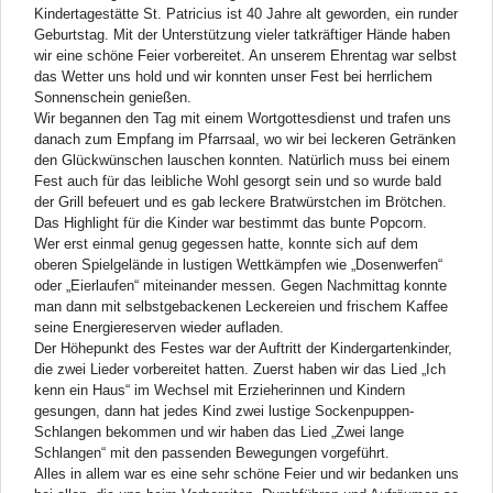
Kindertagestätte St. Patricius ist 40 Jahre alt geworden, ein runder
Geburtstag. Mit der Unterstützung vieler tatkräftiger Hände haben
wir eine schöne Feier vorbereitet. An unserem Ehrentag war selbst
das Wetter uns hold und wir konnten unser Fest bei herrlichem
Sonnenschein genießen.
Wir begannen den Tag mit einem Wortgottesdienst und trafen uns
danach zum Empfang im Pfarrsaal, wo wir bei leckeren Getränken
den Glückwünschen lauschen konnten. Natürlich muss bei einem
Fest auch für das leibliche Wohl gesorgt sein und so wurde bald
der Grill befeuert und es gab leckere Bratwürstchen im Brötchen.
Das Highlight für die Kinder war bestimmt das bunte Popcorn.
Wer erst einmal genug gegessen hatte, konnte sich auf dem
oberen Spielgelände in lustigen Wettkämpfen wie „Dosenwerfen“
oder „Eierlaufen“ miteinander messen. Gegen Nachmittag konnte
man dann mit selbstgebackenen Leckereien und frischem Kaffee
seine Energiereserven wieder aufladen.
Der Höhepunkt des Festes war der Auftritt der Kindergartenkinder,
die zwei Lieder vorbereitet hatten. Zuerst haben wir das Lied „Ich
kenn ein Haus“ im Wechsel mit Erzieherinnen und Kindern
gesungen, dann hat jedes Kind zwei lustige Sockenpuppen-
Schlangen bekommen und wir haben das Lied „Zwei lange
Schlangen“ mit den passenden Bewegungen vorgeführt.
Alles in allem war es eine sehr schöne Feier und wir bedanken uns