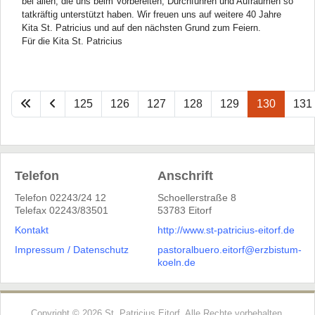
bei allen, die uns beim Vorbereiten, Durchführen und Aufräumen so
tatkräftig unterstützt haben. Wir freuen uns auf weitere 40 Jahre
Kita St. Patricius und auf den nächsten Grund zum Feiern.
Für die Kita St. Patricius
125
126
127
128
129
130
131
Telefon
Anschrift
Telefon 02243/24 12
Schoellerstraße 8
Telefax 02243/83501
53783 Eitorf
Kontakt
http://www.st-patricius-eitorf.de
Impressum
/
Datenschutz
pastoralbuero.eitorf@erzbistum-
koeln.de
Copyright © 2026 St. Patricius Eitorf. Alle Rechte vorbehalten.