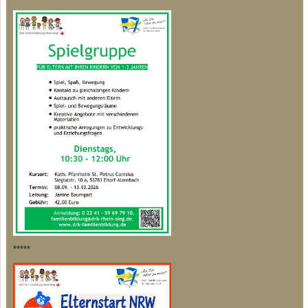
*****